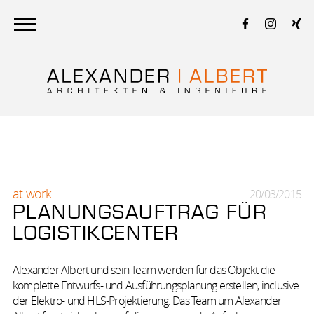
projekte
öffentliches bauen
at work
20/03/2015
städtebau
PLANUNGSAUFTRAG FÜR
gewerbebau
LOGISTIKCENTER
sigeko
Alexander Albert und sein Team werden für das Objekt die
wohnungsbau
komplette Entwurfs- und Ausführungsplanung erstellen, inclusive
gesundheits­wesen
der Elektro- und HLS-Projektierung. Das Team um Alexander