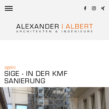
projekte
öffentliches bauen
sigeko
städtebau
SIGE - IN DER KMF
gewerbebau
SANIERUNG
sigeko
wohnungsbau
gesundheits­wesen