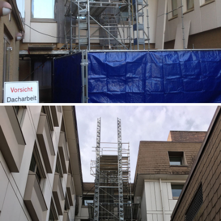
denkmalschutz
at work
profil
karriere
kontakt